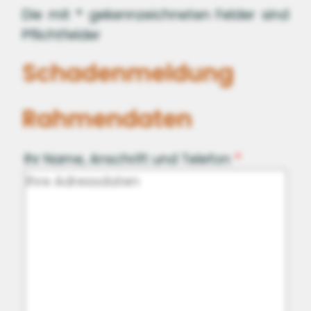
Die mit
*
gekennzeichneten Felder sind
Pflichtfelder
Schadenmeldung
Rahmendaten
Ihr Name, Anschrift und Telefon