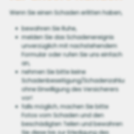
Wenn Sie einen Schaden erlitten haben,
bewahren Sie Ruhe,
melden Sie das Schadenereignis
unverzüglich mit nachstehendem
Formular oder rufen Sie uns einfach
an,
nehmen Sie bitte keine
Schadenbeseitigung/Schadenzahlung
ohne Einwilligung des Versicherers
vor!
falls möglich, machen Sie bitte
Fotos vom Schaden und den
beschädigten Teilen und bewahren
Sie diese bis zur Erledigung des