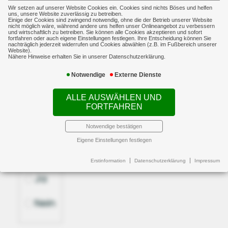
Wir setzen auf unserer Website Cookies ein. Cookies sind nichts Böses und helfen
uns, unsere Website zuverlässig zu betreiben.
Einige der Cookies sind zwingend notwendig, ohne die der Betrieb unserer Website
nicht möglich wäre, während andere uns helfen unser Onlineangebot zu verbessern
und wirtschaftlich zu betreiben. Sie können alle Cookies akzeptieren und sofort
fortfahren oder auch eigene Einstellungen festlegen. Ihre Entscheidung können Sie
nachträglich jederzeit widerrufen und Cookies abwählen (z.B. im Fußbereich unserer
Website).
Nähere Hinweise erhalten Sie in unserer Datenschutzerklärung.
Schadentag
Notwendige
Externe Dienste
ALLE AUSWÄHLEN UND
Sachschaden
FORTFAHREN
Notwendige bestätigen
Handelt es sich um einen
Eigene Einstellungen festlegen
Sachschaden?
Erstinformation
Datenschutzerklärung
Impressum
Handelt es sich um einen Sachschaden?
Ja
Nein