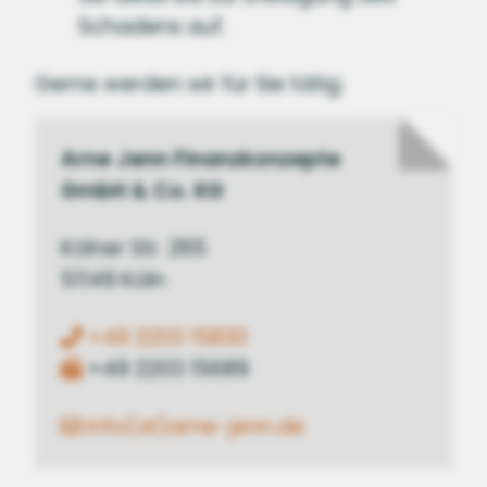
Schadens auf.
Gerne werden wir für Sie tätig.
Arne Jenn Finanzkonzepte
GmbH & Co. KG
Kölner Str. 265
51149 Köln
+49 2203 15830
+49 2203 15689
info(at)arne-jenn.de